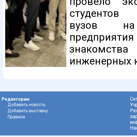
провело эк
студентов 
вузов на
предприят
знакомств
инженерных ка
Се
Редакторам
Уч
Добавить новость
Ре
Добавить выставку
за
Правила
ин
На