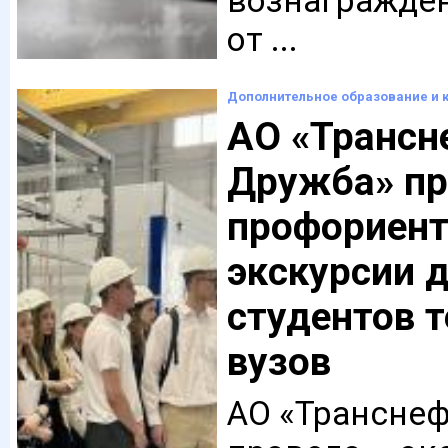
вознагражде
от ...
Дополнительное образование и 
АО «Трансн
Дружба» пр
профориен
экскурсии 
студентов 
вузов
АО «Транснеф