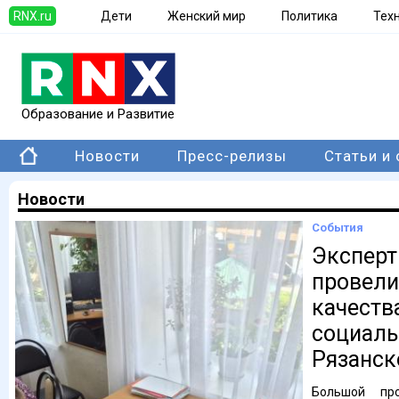
RNX.ru
Дети
Женский мир
Политика
Тех
Образование и Развитие
Новости
Пресс-релизы
Статьи и
Новости
События
Экспер
провели
качеств
социаль
Рязанск
Большой про