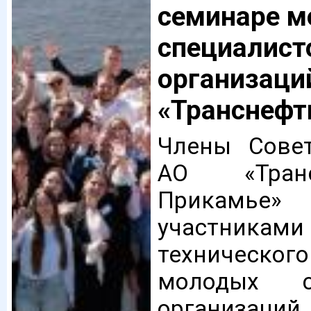
семинаре 
специалист
организаци
«Транснефт
Члены Сове
АО «Тран
Прикамь
участниками
техническо
молодых сп
организац