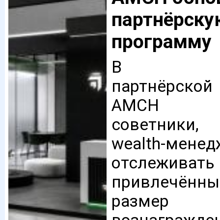
партнёрску
программу
В обно
партнёрско
AMCH фи
советники,
wealth-мене
отслеживать
привлечённых
разм