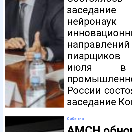
заседание
нейро
инновационн
направле
пиарщиков
июля в 
промышлен
России состо
заседание Ком
События
AMCH обно