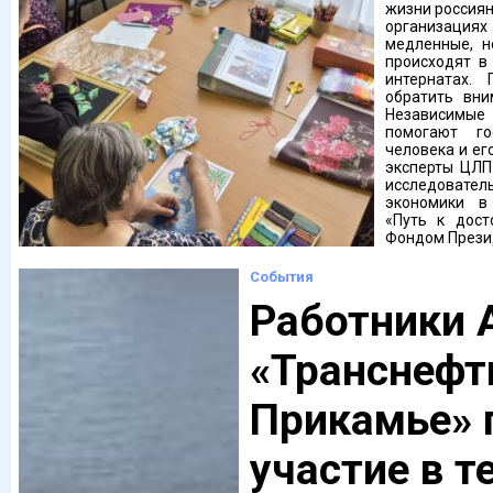
жизни россия
организациях
медленные, н
происходят в
интернатах.
обратить вни
Независимые 
помогают го
человека и ег
эксперты ЦЛП
исследовател
экономики в
«Путь к дост
Фондом Президе
События
Работники 
«Транснефт
Прикамье» 
участие в 