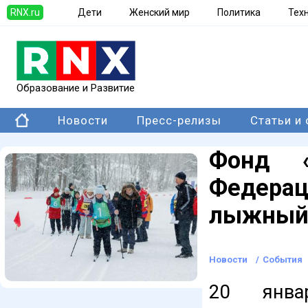
RNX.ru
Дети
Женский мир
Политика
Тех
Образование и Развитие
Новости
Пресс-релизы
Статьи и
Фонд 
Федера
лыжный 
Новости
/
События
20 январ