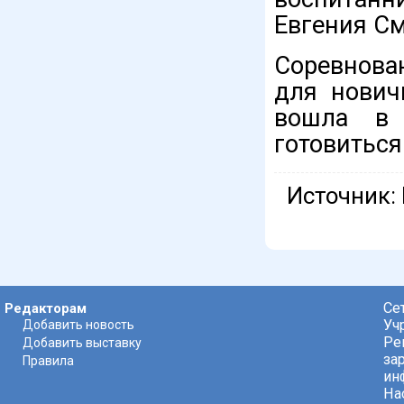
Евгения См
Соревнова
для нович
вошла в 
готовиться
Источник:
Се
Редакторам
Уч
Добавить новость
Ре
Добавить выставку
за
Правила
ин
На