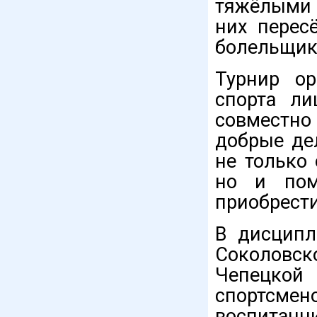
тяжёлыми 
них перес
болельщик
Турнир ор
спорта ли
совместно
добрые де
не только
но и пом
приобрести
В дисципл
Соколовс
Чепецкой
спортсме
воспитанн