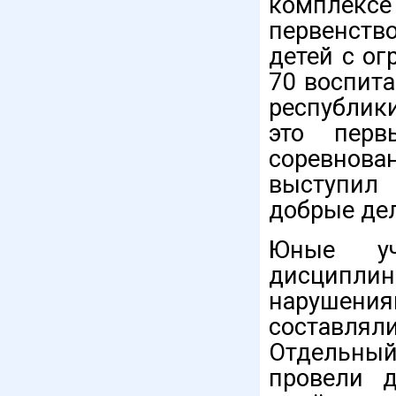
комплекс
первенств
детей с о
70 воспит
республик
это перв
соревнова
выступил
добрые дел
Юные уч
дисциплин
нарушени
составля
Отдельный
провели 